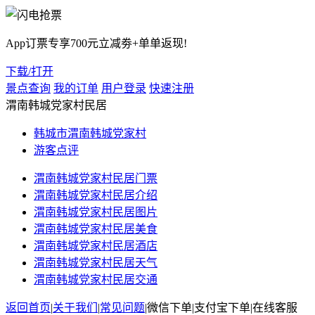
App订票专享700元立减劵+单单返现!
下载/打开
景点查询
我的订单
用户登录
快速注册
渭南韩城党家村民居
韩城市渭南韩城党家村
游客点评
渭南韩城党家村民居门票
渭南韩城党家村民居介绍
渭南韩城党家村民居图片
渭南韩城党家村民居美食
渭南韩城党家村民居酒店
渭南韩城党家村民居天气
渭南韩城党家村民居交通
返回首页
|
关于我们
|
常见问题
|
微信下单
|
支付宝下单
|
在线客服