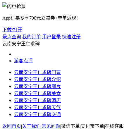
App订票专享700元立减劵+单单返现!
下载/打开
景点查询
我的订单
用户登录
快速注册
云南安宁王仁求碑
游客点评
云南安宁王仁求碑门票
云南安宁王仁求碑介绍
云南安宁王仁求碑图片
云南安宁王仁求碑美食
云南安宁王仁求碑酒店
云南安宁王仁求碑天气
云南安宁王仁求碑交通
返回首页
|
关于我们
|
常见问题
|
微信下单
|
支付宝下单
|
在线客服