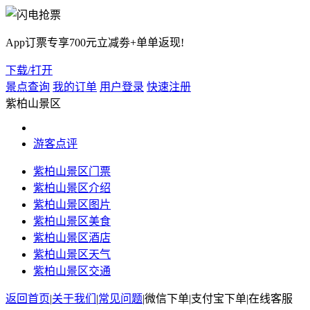
App订票专享700元立减劵+单单返现!
下载/打开
景点查询
我的订单
用户登录
快速注册
紫柏山景区
游客点评
紫柏山景区门票
紫柏山景区介绍
紫柏山景区图片
紫柏山景区美食
紫柏山景区酒店
紫柏山景区天气
紫柏山景区交通
返回首页
|
关于我们
|
常见问题
|
微信下单
|
支付宝下单
|
在线客服