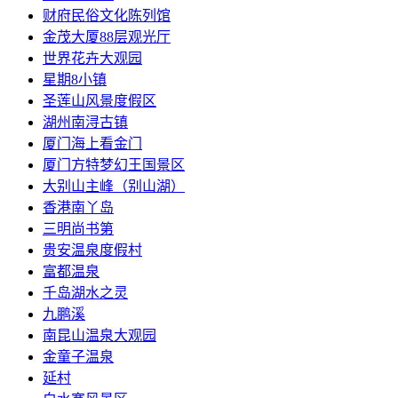
财府民俗文化陈列馆
金茂大厦88层观光厅
世界花卉大观园
星期8小镇
圣莲山风景度假区
湖州南浔古镇
厦门海上看金门
厦门方特梦幻王国景区
大别山主峰（别山湖）
香港南丫岛
三明尚书第
贵安温泉度假村
富都温泉
千岛湖水之灵
九鹏溪
南昆山温泉大观园
金童子温泉
延村