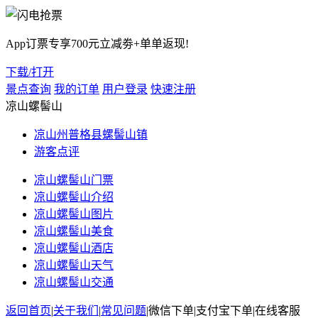
App订票专享700元立减劵+单单返现!
下载/打开
景点查询
我的订单
用户登录
快速注册
凉山螺髻山
凉山州普格县螺髻山镇
游客点评
凉山螺髻山门票
凉山螺髻山介绍
凉山螺髻山图片
凉山螺髻山美食
凉山螺髻山酒店
凉山螺髻山天气
凉山螺髻山交通
返回首页
|
关于我们
|
常见问题
|
微信下单
|
支付宝下单
|
在线客服