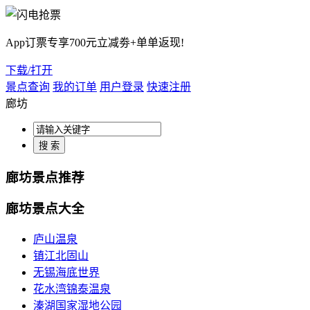
App订票专享700元立减劵+单单返现!
下载/打开
景点查询
我的订单
用户登录
快速注册
廊坊
廊坊景点推荐
廊坊景点大全
庐山温泉
镇江北固山
无锡海底世界
花水湾锦泰温泉
溱湖国家湿地公园