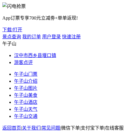
App订票专享700元立减劵+单单返现!
下载/打开
景点查询
我的订单
用户登录
快速注册
午子山
汉中市西乡县堰口镇
游客点评
午子山门票
午子山介绍
午子山图片
午子山美食
午子山酒店
午子山天气
午子山交通
返回首页
|
关于我们
|
常见问题
|
微信下单
|
支付宝下单
|
在线客服