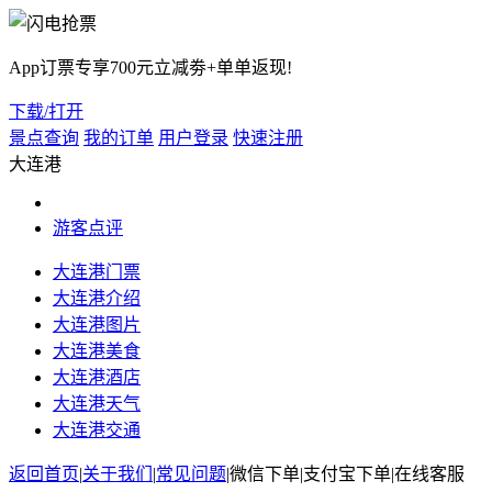
App订票专享700元立减劵+单单返现!
下载/打开
景点查询
我的订单
用户登录
快速注册
大连港
游客点评
大连港门票
大连港介绍
大连港图片
大连港美食
大连港酒店
大连港天气
大连港交通
返回首页
|
关于我们
|
常见问题
|
微信下单
|
支付宝下单
|
在线客服